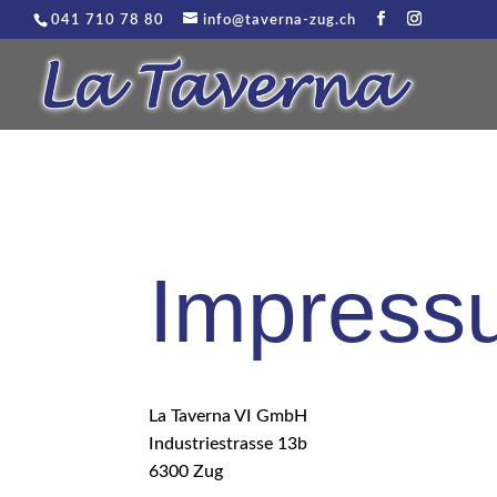
041 710 78 80
info@taverna-zug.ch
Impress
La Taverna VI GmbH
Industriestrasse 13b
6300 Zug